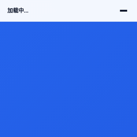
加载中...