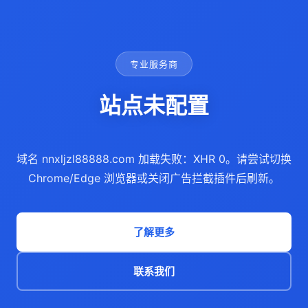
专业服务商
站点未配置
域名 nnxljzl88888.com 加载失败：XHR 0。请尝试切换
Chrome/Edge 浏览器或关闭广告拦截插件后刷新。
了解更多
联系我们