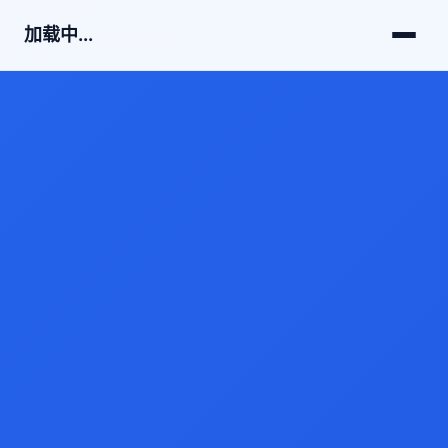
加载中...