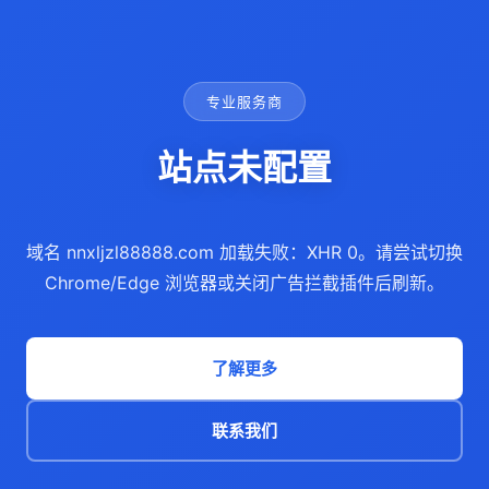
专业服务商
站点未配置
域名 nnxljzl88888.com 加载失败：XHR 0。请尝试切换
Chrome/Edge 浏览器或关闭广告拦截插件后刷新。
了解更多
联系我们