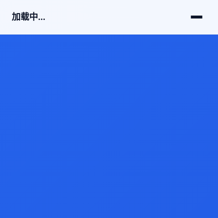
加载中...