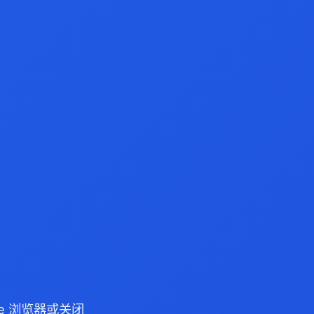
dge 浏览器或关闭