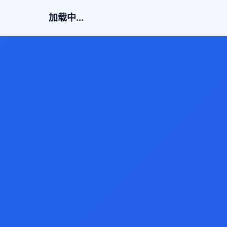
加载中...