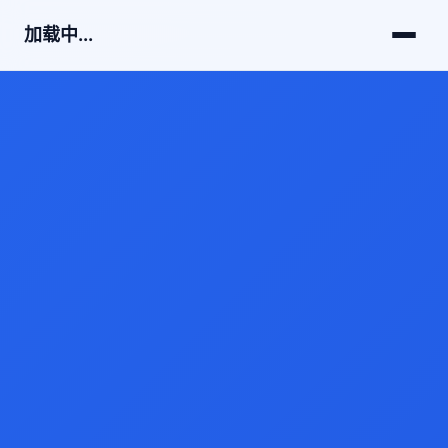
加载中...