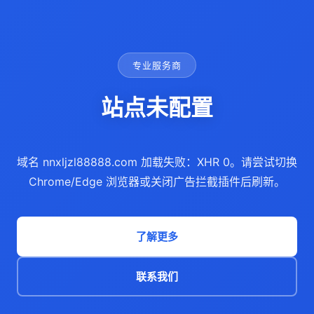
专业服务商
站点未配置
域名 nnxljzl88888.com 加载失败：XHR 0。请尝试切换
Chrome/Edge 浏览器或关闭广告拦截插件后刷新。
了解更多
联系我们