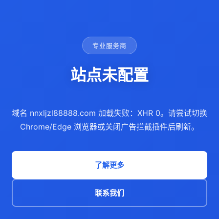
专业服务商
站点未配置
域名 nnxljzl88888.com 加载失败：XHR 0。请尝试切换
Chrome/Edge 浏览器或关闭广告拦截插件后刷新。
了解更多
联系我们