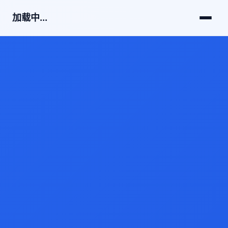
加载中...