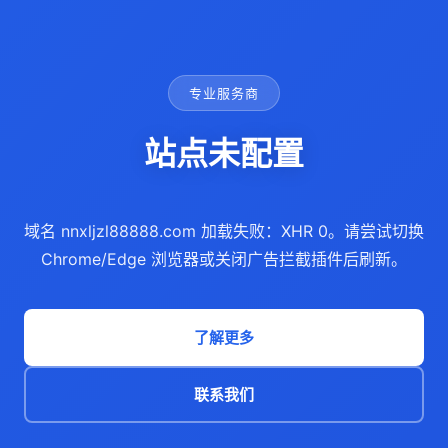
专业服务商
站点未配置
域名 nnxljzl88888.com 加载失败：XHR 0。请尝试切换
Chrome/Edge 浏览器或关闭广告拦截插件后刷新。
了解更多
联系我们