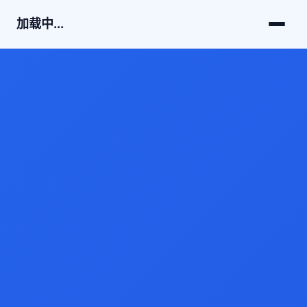
加载中...