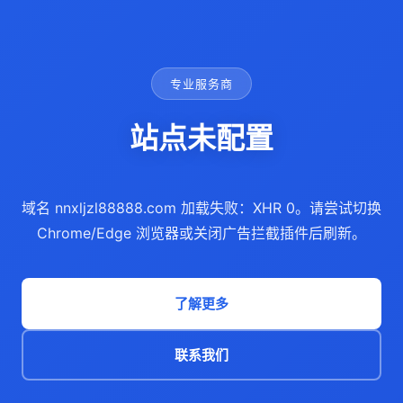
专业服务商
站点未配置
域名 nnxljzl88888.com 加载失败：XHR 0。请尝试切换
Chrome/Edge 浏览器或关闭广告拦截插件后刷新。
了解更多
联系我们