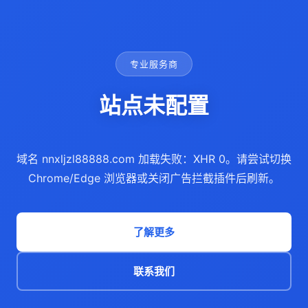
专业服务商
站点未配置
域名 nnxljzl88888.com 加载失败：XHR 0。请尝试切换
Chrome/Edge 浏览器或关闭广告拦截插件后刷新。
了解更多
联系我们