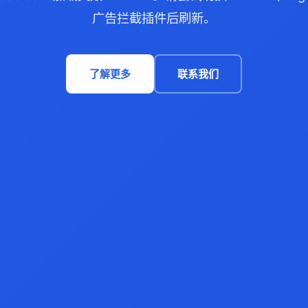
广告拦截插件后刷新。
了解更多
联系我们