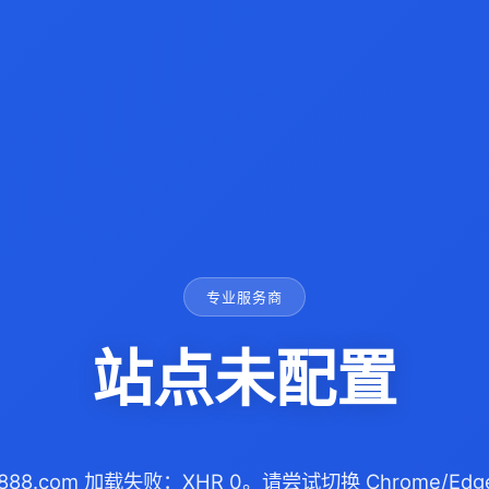
专业服务商
站点未配置
l88888.com 加载失败：XHR 0。请尝试切换 Chrome/E