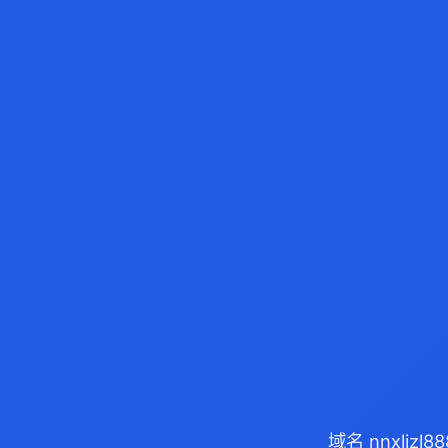
域名 nnxljz