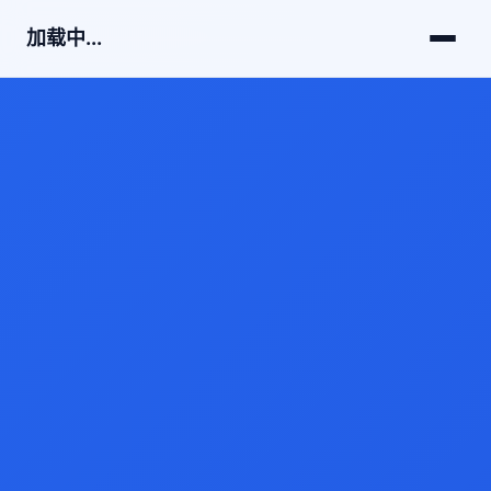
加载中...